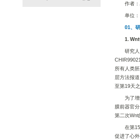
定中性粒细胞成熟过程中的保
作者：Ai
马鱼肿瘤移植模型等探讨
守特征
lncRNA STEAP3-AS1在结直
单位：
肠癌中的进展机制
01、
1. 
研究人
CHIR99
所有人类胚
层方法报道
至第19天
为了增
膜前器官分化
第二次Wn
在第1
促进了心外