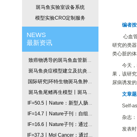
斑马鱼实验室设备系统
模型实验CRO定制服务
编者按
NEWS
心血管
最新资讯
研究的类器
类心脏的体
致癌物诱导的斑马鱼血管新生
今天，
模型
斑马鱼炎症模型建立及抗炎药
果，该研究
物开发_国际研究
国际研究|环特生物斑马鱼肿瘤
尿病诱发的
模型研究-斑马鱼小儿肿瘤模型
斑马鱼尾鳍再生模型丨斑马鱼
文章题
技术应用丨国际研究
IF=50.5丨Nature：新型人肠道
Self-a
类器官模型助力炎症性疾病研
IF=14.7丨Nature子刊：自组装
杂志：Na
究
人类心脏类器官用于心脏发育
IF=16.6丨Nature子刊：通过斑
发表时间
和先天性心脏病建模
马鱼及比较转录组学研究，鉴
IF=37.3丨Mol Cancer：通过斑