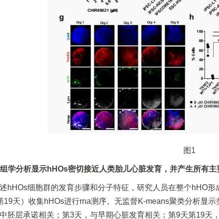
图1
转录组学分析显示hHOs密切接近人类胎儿心脏发育，并产生所有
述hHOs细胞群的发育步骤和分子特征，研究人员在整个hHO
第19天）收集hHOs进行rna测序。无监督K-means聚类分
中胚层承诺相关；第3天，与早期心脏发育相关；第9天第19天