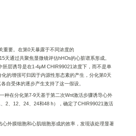
关重要。在第0天暴露于不同浓度的
分化第15天通过共聚焦显微镜评估hHOs的心脏谱系形成。
层诱导是在1-4μM CHIR99021浓度下，而不是单
，分化的增强可归因于内源性形态素的产生，分化第0天
其各自受体的逐步产生支持了这一假设。
种在分化第7-9天基于第二次Wnt激活步骤诱导心外
12、24、24和48 h），确定了CHIR99021激活
评估心外膜细胞和心肌细胞形成的效率，发现该处理显著