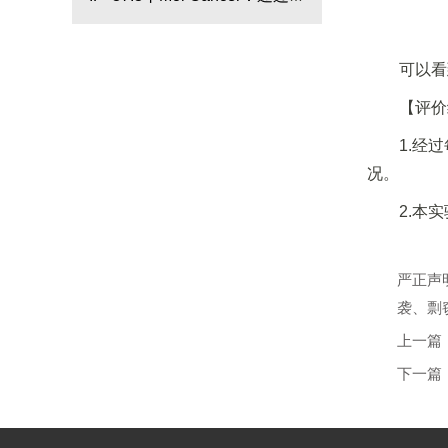
定中性粒细胞成熟过程中的保
马鱼肿瘤移植模型等探讨
守特征
lncRNA STEAP3-AS1在结直
可以看
肠癌中的进展机制
【评价
1.经
况。
2.本
严正声
袭、剽
上一篇
下一篇