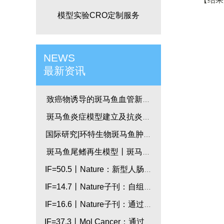
模型实验CRO定制服务
NEWS
最新资讯
致癌物诱导的斑马鱼血管新生
模型
斑马鱼炎症模型建立及抗炎药
物开发_国际研究
国际研究|环特生物斑马鱼肿瘤
模型研究-斑马鱼小儿肿瘤模型
斑马鱼尾鳍再生模型丨斑马鱼
技术应用丨国际研究
IF=50.5丨Nature：新型人肠道
类器官模型助力炎症性疾病研
IF=14.7丨Nature子刊：自组装
究
人类心脏类器官用于心脏发育
IF=16.6丨Nature子刊：通过斑
和先天性心脏病建模
马鱼及比较转录组学研究，鉴
IF=37.3丨Mol Cancer：通过斑