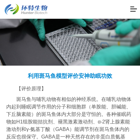
利用斑马鱼模型评价安神助眠功效
【评价原理】
斑马鱼与哺乳动物有相似的神经系统。在哺乳动物体
内起到睡眠调节作用的分子和细胞群（单胺能、胆碱能、
下丘脑素能）的斑马鱼体内大部分是守恒的。各种催眠药
物如H1组胺能拮抗剂、褪黑激素激动剂、α-2肾上腺素能
激动剂和γ-氨基丁酸（GABA）能调节剂在斑马鱼体内的
反应也很保守。GABA是一种天然存在的非蛋白质氨基