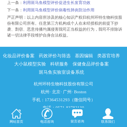
上一条：
利用斑马鱼模型评价促进生长发育功效
下一条：
利用斑马鱼模型评价病毒性肺炎防治作用
严正声明：以上内容所涉及的核心知识产权归杭州环特生物科技股
份有限公司所有。任意第三方机构或个人在未经授权的前提下抄
袭、剽窃、恶意传播均属侵害我司正当权益的行为，我司不排除诉
诸一切法律手段维护自身合法权益。
化妆品评价备案
药效评价与筛选
基因编辑
类器官培养
大小鼠模型实验
科研服务
保健食品评价备案
斑马鱼实验室设备系统
杭州环特生物科技股份有限公司
杭州· 北京· 广州· Boston
手机：17364531293（微信同号）
电话：0571-83782130
地址：浙江省杭州市滨江区江陵路88号5幢
留言咨询
网站首页
电话咨询
联系我们