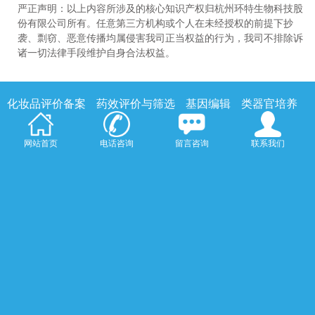
严正声明：以上内容所涉及的核心知识产权归杭州环特生物科技股
份有限公司所有。任意第三方机构或个人在未经授权的前提下抄
袭、剽窃、恶意传播均属侵害我司正当权益的行为，我司不排除诉
诸一切法律手段维护自身合法权益。
化妆品评价备案
药效评价与筛选
基因编辑
类器官培养
大小鼠模型实验
科研服务
保健食品评价备案
斑马鱼实验室设备系统
留言咨询
网站首页
电话咨询
联系我们
杭州环特生物科技股份有限公司
杭州· 北京· 广州· Boston
手机：17364531293（微信同号）
电话：0571-83782130
地址：浙江省杭州市滨江区江陵路88号5幢
版权所有 © 环特生物 |
浙ICP备10205104号-3