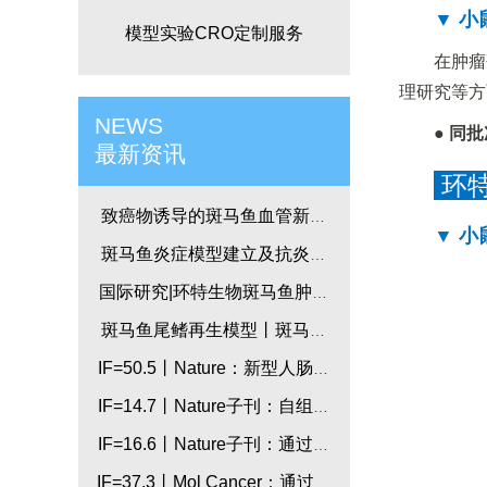
▼ 小
模型实验CRO定制服务
在肿瘤
理研究等方
NEWS
● 同
最新资讯
环特
致癌物诱导的斑马鱼血管新生
▼ 小
模型
斑马鱼炎症模型建立及抗炎药
物开发_国际研究
国际研究|环特生物斑马鱼肿瘤
模型研究-斑马鱼小儿肿瘤模型
斑马鱼尾鳍再生模型丨斑马鱼
技术应用丨国际研究
IF=50.5丨Nature：新型人肠道
类器官模型助力炎症性疾病研
IF=14.7丨Nature子刊：自组装
究
人类心脏类器官用于心脏发育
IF=16.6丨Nature子刊：通过斑
和先天性心脏病建模
马鱼及比较转录组学研究，鉴
IF=37.3丨Mol Cancer：通过斑