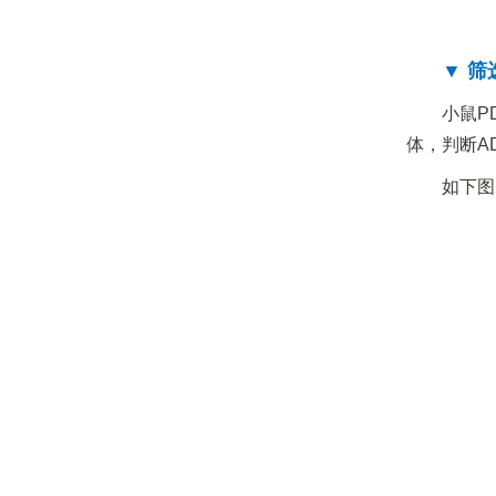
▼ 筛
小鼠P
体，判断A
如下图