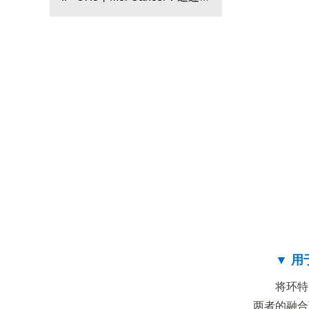
定中性粒细胞成熟过程中的保
马鱼肿瘤移植模型等探讨
守特征
lncRNA STEAP3-AS1在结直
肠癌中的进展机制
▼ 
将环特
两者的融合