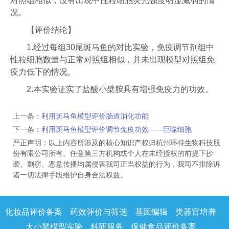
对照组相似，没有出现中性粒细胞荧光强度明显减弱的情
况。
【评价结论】
1.经过每组30尾斑马鱼的对比实验，免疫调节剂组中
性粒细胞数量与正常对照组相似，并未出现模型对照组免
疫力低下的情况。
2.本实验证实了盐酸小檗胺具有增强免疫力的功效。
上一条：
利用斑马鱼模型评价肠道消化功能
下一条：
利用斑马鱼模型评价调节免疫功效——巨噬细胞
严正声明：以上内容所涉及的核心知识产权归杭州环特生物科技股
份有限公司所有。任意第三方机构或个人在未经授权的前提下抄
袭、剽窃、恶意传播均属侵害我司正当权益的行为，我司不排除诉
诸一切法律手段维护自身合法权益。
化妆品评价备案
药效评价与筛选
基因编辑
类器官培养
大小鼠模型实验
科研服务
保健食品评价备案