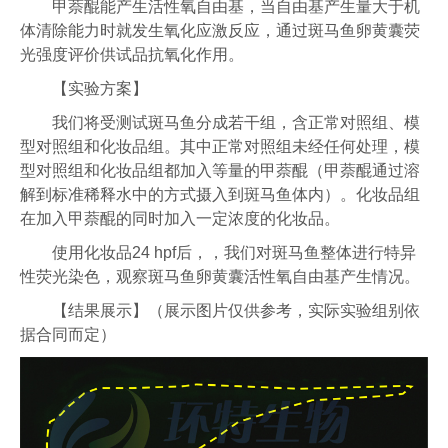
甲萘醌能产生活性氧自由基，当自由基产生量大于机
体清除能力时就发生氧化应激反应，通过斑马鱼卵黄囊荧
光强度评价供试品抗氧化作用。
【实验方案】
我们将受测试斑马鱼分成若干组，含正常对照组、模
型对照组和化妆品组。其中正常对照组未经任何处理，模
型对照组和化妆品组都加入等量的甲萘醌（甲萘醌通过溶
解到标准稀释水中的方式摄入到斑马鱼体内）。化妆品组
在加入甲萘醌的同时加入一定浓度的化妆品。
使用化妆品24 hpf后，，我们对斑马鱼整体进行特异
性荧光染色，观察斑马鱼卵黄囊活性氧自由基产生情况。
【结果展示】（展示图片仅供参考，实际实验组别依
据合同而定）