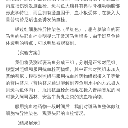
内皮损伤诱发脑血栓。斑马鱼大脑具有典型脊椎动物脑部
形态学特征，而且拥有凝血因子、血小板受体，在摄入大
量普纳替尼后也会诱发脑血栓。
经过红细胞特异性染色（呈红色），患有脑缺血的斑
马鱼的头部血栓会明显比正常斑马鱼增多，由于斑马鱼通
体透明的特点，可以明显被观察到。
【实验方案】
我们将受测试斑马鱼分成三组，分别是正常对照组、
模型对照组和服用抗血栓药物组。其中正常对照组未加入
普纳替尼，模型对照组与服用抗血栓药物组都摄入了等量
的普纳替尼（普纳替尼通过溶解到养鱼用水中的方式摄入
到斑马鱼体内）。服用抗血栓药物组在摄入普纳替尼的同
时摄入阿司匹林、安宫牛黄丸之类的抗血栓药物。
服用抗血栓药物一段时间后，我们对斑马鱼整体做红
细胞特异性染色，观察头部的血栓情况。
【结果展示】