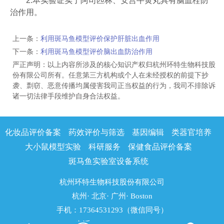
2.本实验证实了阿司匹林、安宫牛黄丸具有脑血栓防
治作用。
上一条：
利用斑马鱼模型评价保护肝脏出血作用
下一条：
利用斑马鱼模型评价脑出血防治作用
严正声明：以上内容所涉及的核心知识产权归杭州环特生物科技股
份有限公司所有。任意第三方机构或个人在未经授权的前提下抄
袭、剽窃、恶意传播均属侵害我司正当权益的行为，我司不排除诉
诸一切法律手段维护自身合法权益。
化妆品评价备案
药效评价与筛选
基因编辑
类器官培养
大小鼠模型实验
科研服务
保健食品评价备案
斑马鱼实验室设备系统
杭州环特生物科技股份有限公司
杭州· 北京· 广州· Boston
手机：17364531293（微信同号）
电话：0571-83782130