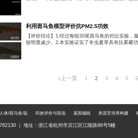
利用斑马鱼模型评价抗PM2.5功效
【评价结论】1.经过每组30尾斑马鱼的对比实验
较明显减少。2.本实验证实了冬虫夏草具有抗雾霾
«上一页
1
2
3
4
5
人体/斑马鱼/鼠
药效评价与筛选
基因编辑
类器官培养构建
83782130 ｜ 地址：浙江省杭州市滨江区江陵路88号5幢