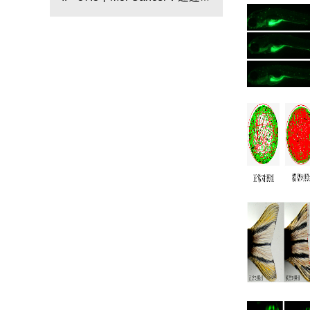
定中性粒细胞成熟过程中的保
马鱼肿瘤移植模型等探讨
守特征
lncRNA STEAP3-AS1在结直
肠癌中的进展机制