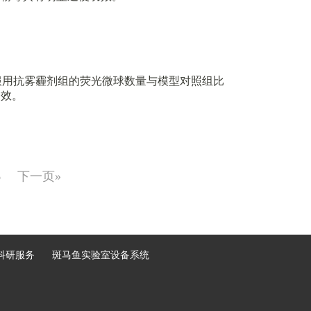
，服用抗雾霾剂组的荧光微球数量与模型对照组比
功效。
6
下一页»
科研服务
斑马鱼实验室设备系统