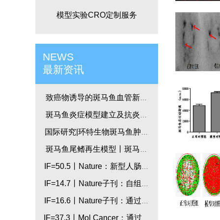
模型实验CRO定制服务
NEWS
最新资讯
致癌物诱导的斑马鱼血管新生
模型
斑马鱼炎症模型建立及抗炎药
物开发_国际研究
国际研究|环特生物斑马鱼肿瘤
模型研究-斑马鱼小儿肿瘤模型
斑马鱼尾鳍再生模型丨斑马鱼
技术应用丨国际研究
IF=50.5丨Nature：新型人肠道
类器官模型助力炎症性疾病研
IF=14.7丨Nature子刊：自组装
究
人类心脏类器官用于心脏发育
IF=16.6丨Nature子刊：通过斑
和先天性心脏病建模
马鱼及比较转录组学研究，鉴
IF=37.3丨Mol Cancer：通过斑